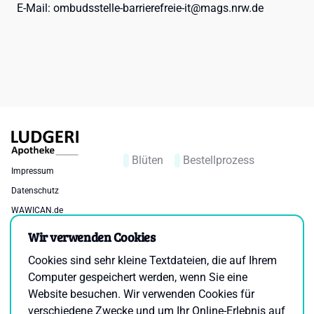
E-​Mail: ombudsstelle-barrierefreie-it@mags.nrw.de
Blüten
Bestellprozess
Impressum
Datenschutz
WAWICAN.de
Cookie-Einstellungen
Barrierefreiheitserklärung
Wir verwenden Cookies
Bestellung widerrufen
Cookies sind sehr kleine Textdateien, die auf Ihrem
Computer gespeichert werden, wenn Sie eine
Standort
Öffnungszeiten
Website besuchen. Wir verwenden Cookies für
Windthorststraße 65 48143
verschiedene Zwecke und um Ihr Online-Erlebnis auf
Mo-Fr