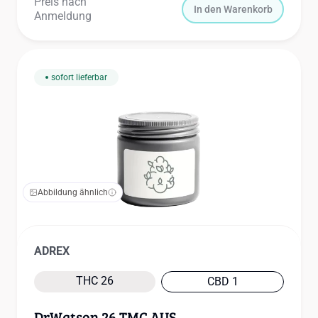
Preis nach
In den Warenkorb
Anmeldung
sofort lieferbar
Abbildung ähnlich
ADREX
THC 26
CBD 1
DrWatson 26 TMC AUS