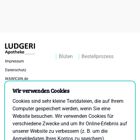
Blüten
Bestellprozess
Impressum
Datenschutz
WAWICAN.de
Cookie-Einstellungen
Barrierefreiheitserklärung
Wir verwenden Cookies
Bestellung widerrufen
Cookies sind sehr kleine Textdateien, die auf Ihrem
Computer gespeichert werden, wenn Sie eine
Standort
Öffnungszeiten
Website besuchen. Wir verwenden Cookies für
Windthorststraße 65 48143
verschiedene Zwecke und um Ihr Online-Erlebnis auf
Mo-Fr
Münster |
unserer Website zu verbessern (z. B. um die
09:00 – 18:00 Uhr
cannabis@ludgeriapotheke.de
Anmeldedaten Ihres Kontos zu speichern).